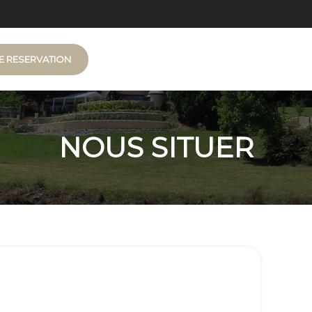
E RESERVATION
nt-Auvent
NOUS SITUER