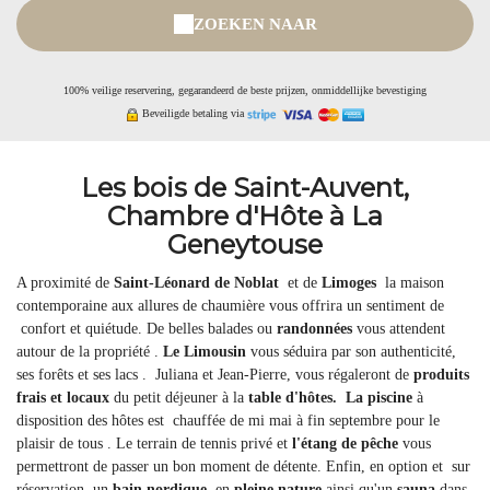
ZOEKEN NAAR
100% veilige reservering, gegarandeerd de beste prijzen, onmiddellijke bevestiging
Beveiligde betaling via
Les bois de Saint-Auvent,
Chambre d'Hôte à La
Geneytouse
A proximité de
Saint-Léonard de Noblat
et de
Limoges
la maison
contemporaine aux allures de chaumière vous offrira un sentiment de
confort et quiétude. De belles balades ou
randonnées
vous attendent
autour de la propriété .
Le Limousin
vous séduira par son authenticité,
ses forêts et ses lacs . Juliana et Jean-Pierre, vous régaleront de
produits
frais et locaux
du petit déjeuner à la
table d'hôtes.
La piscine
à
disposition des hôtes est chauffée de mi mai à fin septembre pour le
plaisir de tous . Le terrain de tennis privé et
l'étang de pêche
vous
permettront de passer un bon moment de détente. Enfin, en option et sur
réservation, un
bain nordique
en
pleine nature
ainsi qu'un
sauna
dans