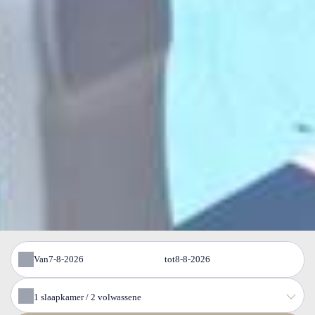
Van
tot
1
slaapkamer /
2
volwassene