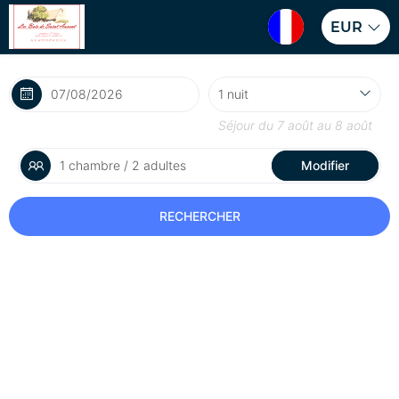
EUR
Séjour du
7 août
au
8 août
1 chambre / 2 adultes
Modifier